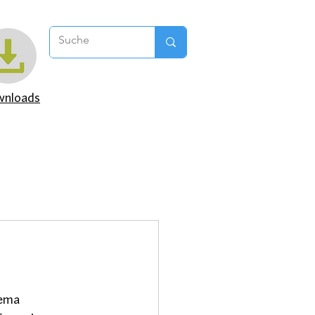
nloads
hema 