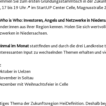
ommen Sie zum ersten Gründungsstammtisch in der Zukunf
, 17 bis 19 Uhr📍 im StartUP Center Celle, Magnusstraße 2
ho is Who: Investoren, Angels und Netzwerke in Nieders
nder:innen aus ihrer Region kennen. Holen Sie sich wertvolle
zwerken in Niedersachsen.
einmal im Monat
 stattfinden und durch die drei Landkreise t
teressanten Input zu wechselnden Themen erhalten und viel 
:
. Oktober in Uelzen
. November in Soltau
4. Dezember mit Weihnachtsfeier in Celle
tiges Thema der Zukunftsregion HeiDefinition. Deshalb beg