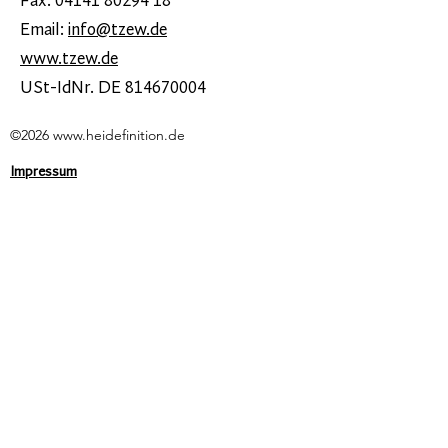
Fax: 04141 80294 18
Email:
info@tzew.de
www.tzew.de
USt-IdNr. DE
814670004
©2026
www.heidefinition.de
Impressum
Datenschutzerklärung
Erklärung zur Barrierefreiheit
Die Landkreise Celle, Heidekreis und Uelzen
haben sich 2022 gemeinsam im
Förderprogramm „Zukunftsregionen in
Niedersachsen“ des Nds. Ministeriums für
Bundes- und Europaangelegenheiten und
Regionale Entwicklung
im Wettbewerb durchgesetzt.
Als Zukunftsregion „HeiDefinition“ gehen die
drei Heide-Landkreise in die EU-Förderperiode
2021-2027.
In den Handlungsfeldern „Regionale
Innovationsfähigkeit“ (EFRE) und „Wandel der
Arbeitswelt, Chancengleichheit und