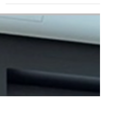
Atmosphäre kommen Gründer:innen, Förderer und
erfahrene Wegbegleiter:innen der Region zusammen,
um das Fundament für nachhaltigen Erfolg zu
stärken: Mentoren- und Supportnetzwerke.