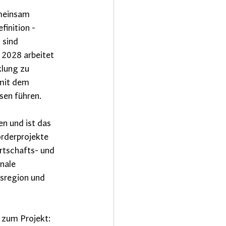
emeinsam
inition - 
 sind 
 2028 arbeitet 
lung zu 
 mit dem 
sen führen.
n und ist das 
rderprojekte 
rtschafts- und 
nale 
sregion und 
 zum Projekt: 