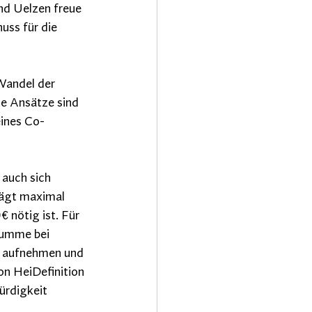
d Uelzen freue 
uss für die 
Wandel der 
te Ansätze sind 
eines Co-
auch sich 
rägt maximal 
nötig ist. Für 
summe bei 
 aufnehmen und 
on HeiDefinition 
ürdigkeit 