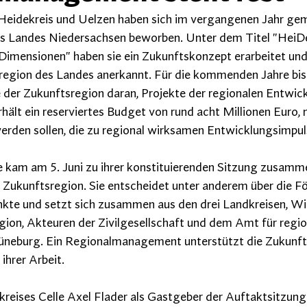
, Heidekreis und Uelzen haben sich im vergangenen Jahr g
es Landes Niedersachsen beworben. Unter dem Titel "HeiDef
 Dimensionen" haben sie ein Zukunftskonzept erarbeitet und
region des Landes anerkannt. Für die kommenden Jahre bis
der Zukunftsregion daran, Projekte der regionalen Entwick
rhält ein reserviertes Budget von rund acht Millionen Euro,
erden sollen, die zu regional wirksamen Entwicklungsimpul
kam am 5. Juni zu ihrer konstituierenden Sitzung zusamme
Zukunftsregion. Sie entscheidet unter anderem über die Fö
kte und setzt sich zusammen aus den drei Landkreisen, Wi
gion, Akteuren der Zivilgesellschaft und dem Amt für regio
neburg. Ein Regionalmanagement unterstützt die Zukunft
ihrer Arbeit.
reises Celle Axel Flader als Gastgeber der Auftaktsitzung