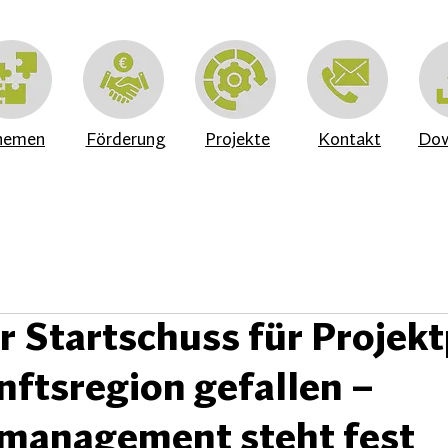
hemen
Förderung
Projekte
Kontakt
Dow
er Startschuss für Projek
nftsregion gefallen –
management steht fest