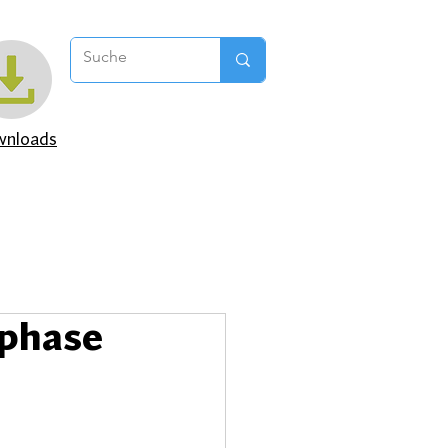
nloads
tphase