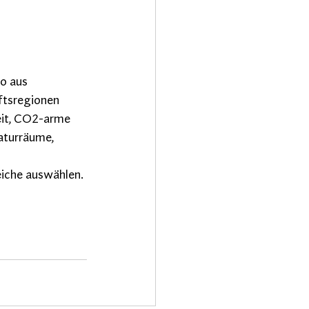
o aus 
tsregionen 
eit, CO2-arme 
aturräume, 
iche auswählen. 