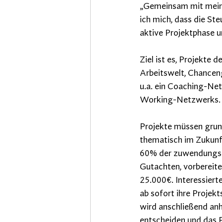
„Gemeinsam mit meine
ich mich, dass die St
aktive Projektphase u
Ziel ist es, Projekte
Arbeitswelt, Chanceng
u.a. ein Coaching-Ne
Working-Netzwerks.
Projekte müssen grun
thematisch im Zukunf
60% der zuwendungsf
Gutachten, vorbereit
25.000€. Interessier
ab sofort ihre Projek
wird anschließend anh
entscheiden und das P