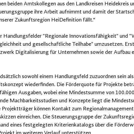
n beiden Amtskollegen aus den Landkreisen Heidekreis un
euerungsgruppe ihre Arbeit aufnimmt und damit der Startsch
nserer Zukunftsregion HeiDefinition fällt.“
 der Handlungsfelder "Regionale Innovationsfähigkeit" und "
leichheit und gesellschaftliche Teilhabe" umzusetzen. Ers
tzwerk Digitalisierung für Unternehmen sowie der Aufbau 
dsätzlich sowohl einem Handlungsfeld zuzuordnen sein als 
tskonzept wiederfinden. Die Förderquote für Projekte bet
ähigen Ausgaben, wobei eine Mindestsumme von 100.000€ 
ende Machbarkeitsstudien und Konzepte liegt die Mindest
te Projektträger können Kontakt zum Regionalmanagement
tskizzen einreichen. Die Steuerungsgruppe der Zukunftsregi
and eines festgelegten Kriterienkatalogs über die Förderw
rojekt im weiteren Verlauf unterstützen.