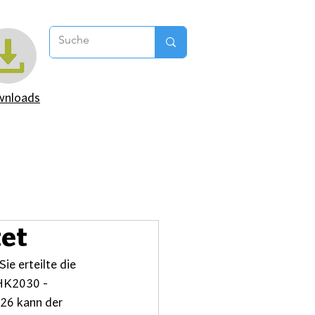
nloads
et
e erteilte die 
HK2030 - 
26 kann der 