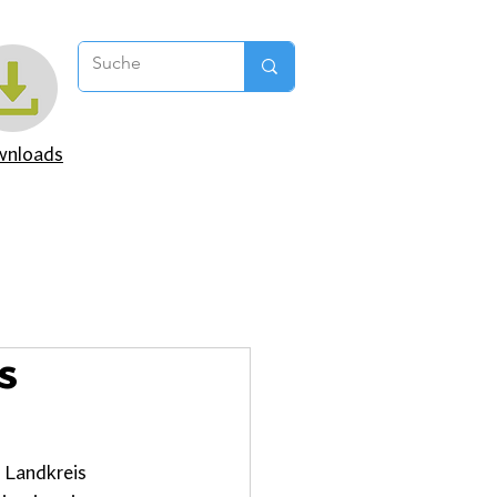
nloads
s
 Landkreis 