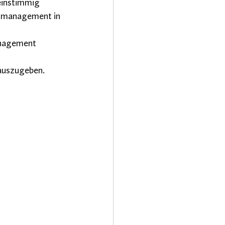
einstimmig 
smanagement in 
anagement 
 auszugeben.