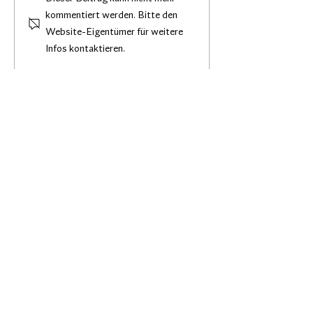
kommentiert werden. Bitte den
Website-Eigentümer für weitere
Steuerungsgruppe tauscht sich
Infos kontaktieren.
zu fünf Projekten aus
©2026
www.heidefinition.de
Impressum
Datenschutzerklärung
Erklärung zur Barrierefreiheit
Die Landkreise Celle, Heidekreis und Uelzen
haben sich 2022 gemeinsam im
Förderprogramm „Zukunftsregionen in
Niedersachsen“ des Nds. Ministeriums für
Bundes- und Europaangelegenheiten und
Regionale Entwicklung
im Wettbewerb durchgesetzt.
Als Zukunftsregion „HeiDefinition“ gehen die
drei Heide-Landkreise in die EU-Förderperiode