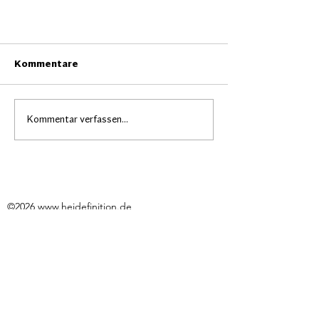
Kommentare
Kommentar verfassen...
Zukunftsregion beschließt
viertes Projekt
©2026
www.heidefinition.de
Impressum
Datenschutzerklärung
Erklärung zur Barrierefreiheit
Die Landkreise Celle, Heidekreis und Uelzen
haben sich 2022 gemeinsam im